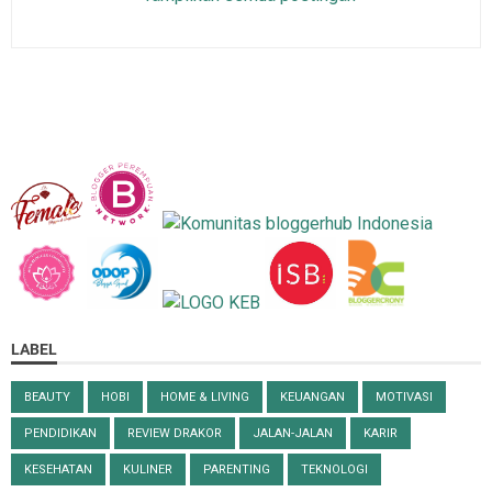
LABEL
BEAUTY
HOBI
HOME & LIVING
KEUANGAN
MOTIVASI
PENDIDIKAN
REVIEW DRAKOR
JALAN-JALAN
KARIR
KESEHATAN
KULINER
PARENTING
TEKNOLOGI