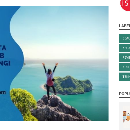
LABE
BEA
KEU
REV
KES
TEK
POPU