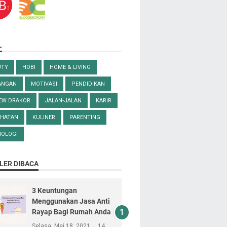
L
UTY
HOBI
HOME & LIVING
ANGAN
MOTIVASI
PENDIDIKAN
IEW DRAKOR
JALAN-JALAN
KARIR
EHATAN
KULINER
PARENTING
NOLOGI
LER DIBACA
3 Keuntungan
Menggunakan Jasa Anti
Rayap Bagi Rumah Anda
Selasa, Mei 18, 2021
14