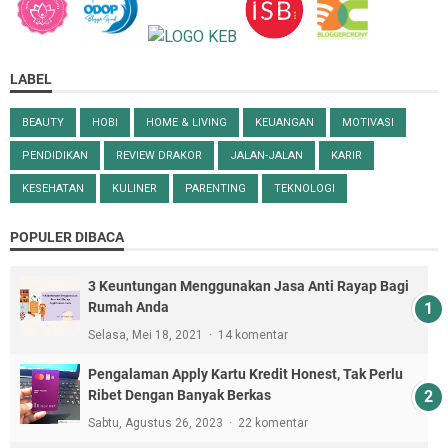
LABEL
BEAUTY
HOBI
HOME & LIVING
KEUANGAN
MOTIVASI
PENDIDIKAN
REVIEW DRAKOR
JALAN-JALAN
KARIR
KESEHATAN
KULINER
PARENTING
TEKNOLOGI
POPULER DIBACA
3 Keuntungan Menggunakan Jasa Anti Rayap Bagi
Rumah Anda
Selasa, Mei 18, 2021
14 komentar
Pengalaman Apply Kartu Kredit Honest, Tak Perlu
Ribet Dengan Banyak Berkas
Sabtu, Agustus 26, 2023
22 komentar