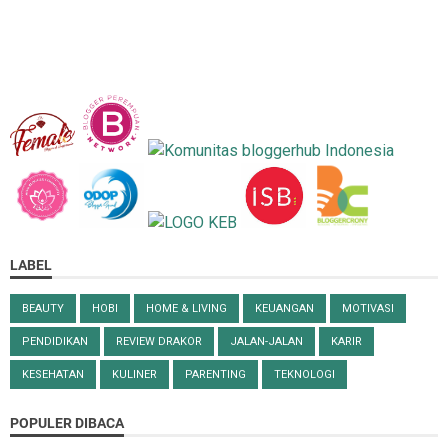
LABEL
BEAUTY
HOBI
HOME & LIVING
KEUANGAN
MOTIVASI
PENDIDIKAN
REVIEW DRAKOR
JALAN-JALAN
KARIR
KESEHATAN
KULINER
PARENTING
TEKNOLOGI
POPULER DIBACA