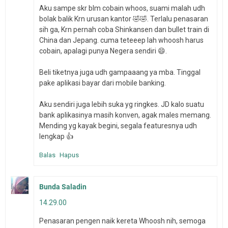
Aku sampe skr blm cobain whoos, suami malah udh
bolak balik Krn urusan kantor 🤣🤣. Terlalu penasaran
sih ga, Krn pernah coba Shinkansen dan bullet train di
China dan Jepang. cuma teteeep lah whoosh harus
cobain, apalagi punya Negera sendiri 😄.
Beli tiketnya juga udh gampaaang ya mba. Tinggal
pake aplikasi bayar dari mobile banking.
Aku sendiri juga lebih suka yg ringkes. JD kalo suatu
bank aplikasinya masih konven, agak males memang.
Mending yg kayak begini, segala featuresnya udh
lengkap 👍
Balas
Hapus
Bunda Saladin
14.29.00
Penasaran pengen naik kereta Whoosh nih, semoga