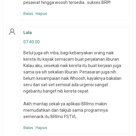
pesawat hingga woosh tersedia...sukses BRI!!!
Balas
Hapus
Lala
07.40.00
Betul juga sih mba, bagi kebanyakan orang naik
kereta itu kayak semacam buat perjalanan liburan.
Kalau aku, sesekali naik kereta itu buat kerjaan juga
sama iya sih sekalian liburan. Penasaran juga nih
belum kesampaian naik Whoosh, kayaknya bakalan
seru dan sat-set semisal ada urgensi sangat
ngebantu banget nib kereta cepat.
Aikh mantap sekali ya aplikasi BRImo makin
memudahkan dan takjub sama programnya
semenarik itu BRImo FSTVL.
Balas
Hapus