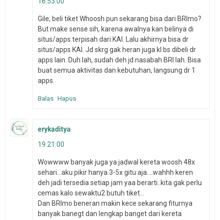
16.53.00
Gile, beli tiket Whoosh pun sekarang bisa dari BRImo?
But make sense sih, karena awalnya kan belinya di
situs/apps terpisah dari KAI. Lalu akhirnya bisa dr
situs/apps KAI. Jd skrg gak heran juga kl bs dibeli dr
apps lain. Duh lah, sudah deh jd nasabah BRI lah. Bisa
buat semua aktivitas dan kebutuhan, langsung dr 1
apps.
Balas
Hapus
erykaditya
19.21.00
Wowwww banyak juga ya jadwal kereta woosh 48x
sehari...aku pikir hanya 3-5x gitu aja....wahhh keren
deh jadi tersedia setiap jam yaa berarti..kita gak perlu
cemas kalo sewaktu2 butuh tiket...
Dan BRImo beneran makin kece sekarang fiturnya
banyak banegt dan lengkap banget dari kereta