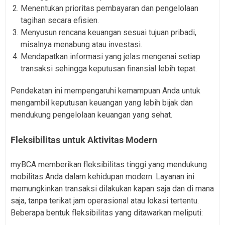
Menentukan prioritas pembayaran dan pengelolaan
tagihan secara efisien.
Menyusun rencana keuangan sesuai tujuan pribadi,
misalnya menabung atau investasi.
Mendapatkan informasi yang jelas mengenai setiap
transaksi sehingga keputusan finansial lebih tepat.
Pendekatan ini mempengaruhi kemampuan Anda untuk
mengambil keputusan keuangan yang lebih bijak dan
mendukung pengelolaan keuangan yang sehat.
Fleksibilitas untuk Aktivitas Modern
myBCA memberikan fleksibilitas tinggi yang mendukung
mobilitas Anda dalam kehidupan modern. Layanan ini
memungkinkan transaksi dilakukan kapan saja dan di mana
saja, tanpa terikat jam operasional atau lokasi tertentu.
Beberapa bentuk fleksibilitas yang ditawarkan meliputi: