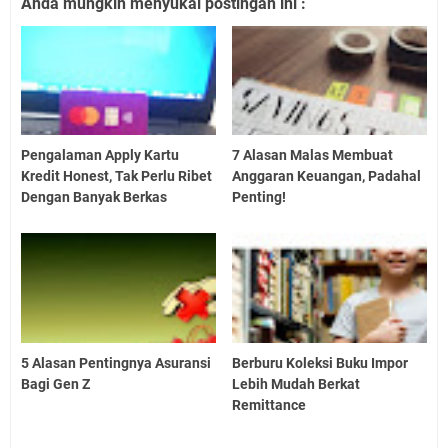
Anda mungkin menyukai postingan ini :
Pengalaman Apply Kartu
7 Alasan Malas Membuat
Kredit Honest, Tak Perlu Ribet
Anggaran Keuangan, Padahal
Dengan Banyak Berkas
Penting!
5 Alasan Pentingnya Asuransi
Berburu Koleksi Buku Impor
Bagi Gen Z
Lebih Mudah Berkat
Remittance