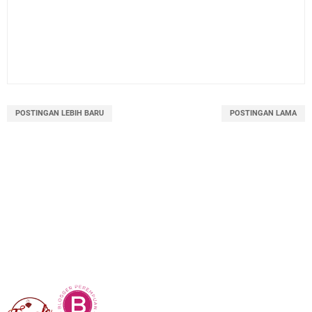
POSTINGAN LEBIH BARU
POSTINGAN LAMA