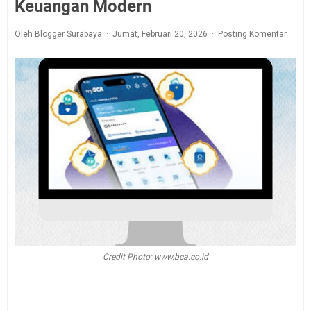
Keuangan Modern
Oleh Blogger Surabaya
Jumat, Februari 20, 2026
Posting Komentar
Credit Photo: www.bca.co.id