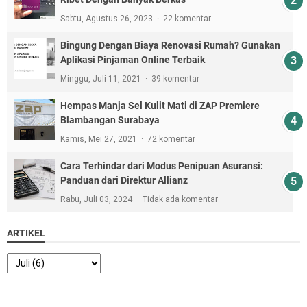
Sabtu, Agustus 26, 2023
22 komentar
Bingung Dengan Biaya Renovasi Rumah? Gunakan
Aplikasi Pinjaman Online Terbaik
Minggu, Juli 11, 2021
39 komentar
Hempas Manja Sel Kulit Mati di ZAP Premiere
Blambangan Surabaya
Kamis, Mei 27, 2021
72 komentar
Cara Terhindar dari Modus Penipuan Asuransi:
Panduan dari Direktur Allianz
Rabu, Juli 03, 2024
Tidak ada komentar
ARTIKEL