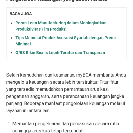
BACA JUGA
Peran Lean Manufacturing dalam Meningkatkan
Produktivitas Tim Produksi
Tips Memulai Produk Asuransi Syariah dengan Premi
Minimal
QRIS Bikin Bisnis Lebih Teratur dan Transparan
Selain kemudahan dan keamanan, myBCA membantu Anda
mengelola keuangan secara lebih terstruktur. Fitur-fitur
yang tersedia memudahkan pemantauan arus kas,
pengaturan anggaran, serta perencanaan keuangan jangka
panjang. Beberapa manfaat pengelolaan keuangan melalui
layanan ini antara lain:
Memantau pengeluaran dan pemasukan secara rutin
sehingga arus kas tetap terkendali.