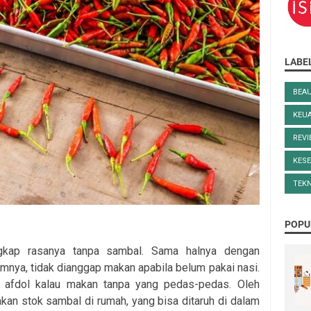
LABE
BEA
KEU
REV
KES
TEK
POPU
gkap rasanya tanpa sambal. Sama halnya dengan
nya, tidak dianggap makan apabila belum pakai nasi.
afdol kalau makan tanpa yang pedas-pedas. Oleh
kan stok sambal di rumah, yang bisa ditaruh di dalam