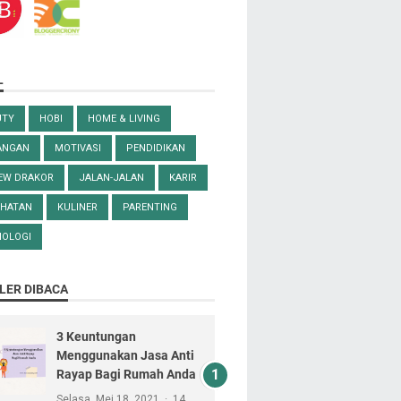
L
UTY
HOBI
HOME & LIVING
ANGAN
MOTIVASI
PENDIDIKAN
IEW DRAKOR
JALAN-JALAN
KARIR
EHATAN
KULINER
PARENTING
NOLOGI
LER DIBACA
3 Keuntungan
Menggunakan Jasa Anti
Rayap Bagi Rumah Anda
Selasa, Mei 18, 2021
14