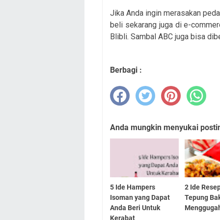
Jika Anda ingin merasakan peda
beli sekarang juga di e-comme
Blibli. Sambal ABC juga bisa dibe
Berbagi :
Anda mungkin menyukai posting
5 Ide Hampers
2 Ide Resep
Isoman yang Dapat
Tepung Ba
Anda Beri Untuk
Menggugah
Kerabat